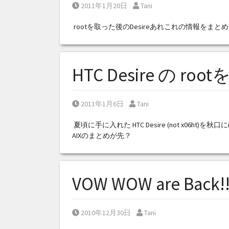
Posted on
Posted by
2011年1月20日
Tani
rootを取った後のDesireあれこれの情報をま
HTC Desire の r
Posted on
Posted by
2011年1月6日
Tani
夏頃に手に入れた HTC Desire (not x06ht
AIXのまとめが先？
VOW WOW are Back!!!
Posted on
Posted by
2010年12月30日
Tani