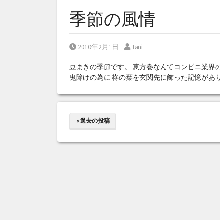
季節の風情
Posted on
Posted by
2010年2月1日
Tani
豆まきの季節です。 恵方巻なんてコンビニ業界
鬼除けの為に 柊の葉を玄関先に飾った記憶があ
« 過去の投稿