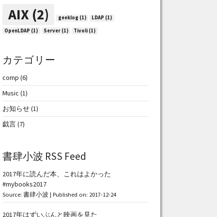
AIX
(2)
geeklog
(1)
LDAP
(1)
OpenLDAP
(1)
Server
(1)
Tivoli
(1)
カテゴリー
comp
(6)
Music
(1)
お知らせ
(1)
戯言
(7)
書肆小波 RSS Feed
2017年に読んだ本、これはよかった
#mybooks2017
Source:
書肆小波
Published on: 2017-12-24
2017年はずいぶんと映画を見た