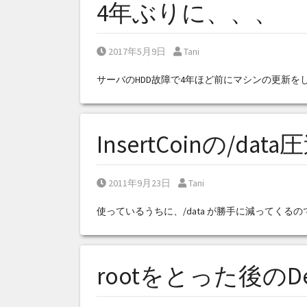
4年ぶりに、、、
Posted on
Posted by
2017年5月9日
Tani
サーバのHDD故障で4年ほど前にマシンの更新を
InsertCoinの/data
Posted on
Posted by
2011年9月23日
Tani
使っているうちに、/data が勝手に減ってくるの
rootをとった後のDes