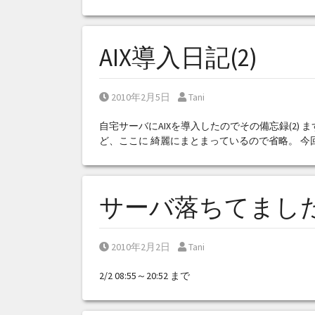
AIX導入日記(2)
Posted on
Posted by
2010年2月5日
Tani
自宅サーバにAIXを導入したのでその備忘録(2)
ど、ここに 綺麗にまとまっているので省略。 今回
サーバ落ちてまし
Posted on
Posted by
2010年2月2日
Tani
2/2 08:55～20:52 まで