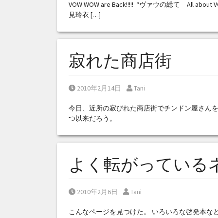
VOW WOW are Back!!!!! “ヴァウの総て All 
見玲衣 […]
寂れた商店街
Posted on
Posted by
2010年2月14日
Tani
今日、近所の寂びれた商店街でチンドン屋さんを
つ以来だろう。
よく転がっている
Posted on
Posted by
2010年2月6日
Tani
こんなページを見つけた。 いろいろな啓発本な