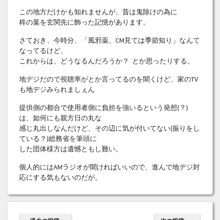
この地方だけかも知れませんが、昔は鬼除けの為に
柊の葉を玄関先に飾った記憶があります。
さておき、今時分、「風邪薬、CM見ては季節知り」なんて
なってるけど、
これからは、どうなるんだろうか？ とか思ったりする。
地デジだので視聴率がとか言ってるのを聞くけど、家のTV
も地デジみられましぇん
提供側の都合で使用者側に負担を強いるという発想(？)
は、如何にも親方日の丸な
感じ丸出しなんだけど、その辺に気が付いてない(振りをし
ている？)総務省を筆頭に
した団体様方は遺憾ともし難い。
個人的にはAMラジオが聞ければいいので、進んで地デジ対
応にする気もないのだが。