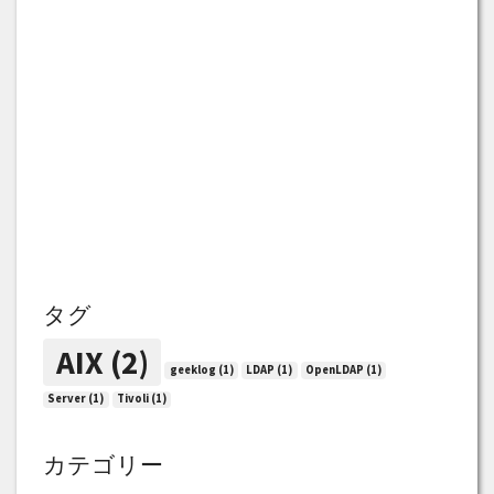
タグ
AIX
(2)
geeklog
(1)
LDAP
(1)
OpenLDAP
(1)
Server
(1)
Tivoli
(1)
カテゴリー