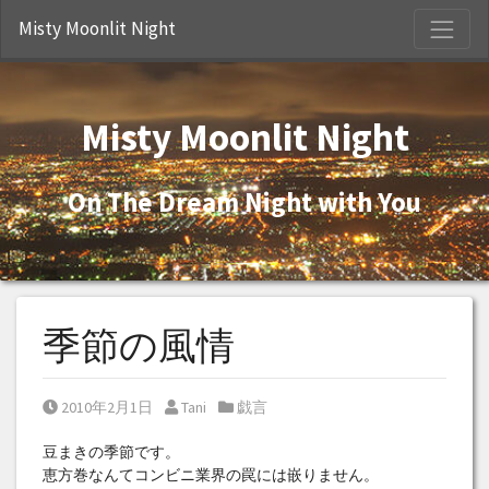
S
Misty Moonlit Night
Misty Moonlit Night
On The Dream Night with You
季節の風情
Posted on
Posted by
Posted in
2010年2月1日
Tani
戯言
豆まきの季節です。
恵方巻なんてコンビニ業界の罠には嵌りません。