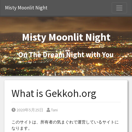
S
Misty Moonlit Night
Misty Moonlit Night
On The Dream Night with You
What is Gekkoh.org
Posted on
Posted by
2020年5月25日
Tani
このサイトは、所有者の気まぐれで運営しているサイトに
なります。