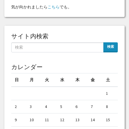
気が向かれましたら
こちら
でも。
サイト内検索
検索
カレンダー
日
月
火
水
木
金
土
1
2
3
4
5
6
7
8
9
10
11
12
13
14
15