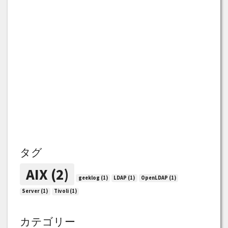
タグ
AIX
(2)
geeklog
(1)
LDAP
(1)
OpenLDAP
(1)
Server
(1)
Tivoli
(1)
カテゴリー