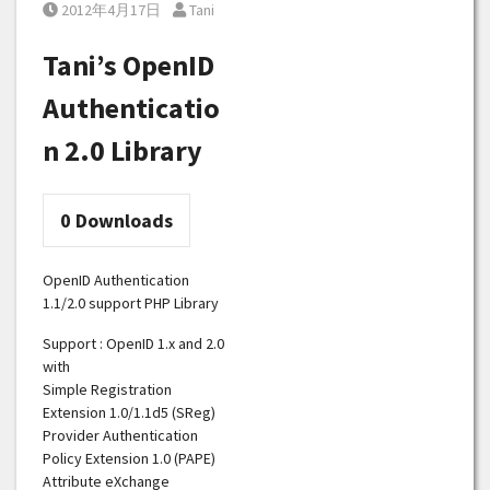
Posted on
Posted by
2012年4月17日
Tani
Tani’s OpenID
Authenticatio
n 2.0 Library
0
Downloads
OpenID Authentication
1.1/2.0 support PHP Library
Support : OpenID 1.x and 2.0
with
Simple Registration
Extension 1.0/1.1d5 (SReg)
Provider Authentication
Policy Extension 1.0 (PAPE)
Attribute eXchange