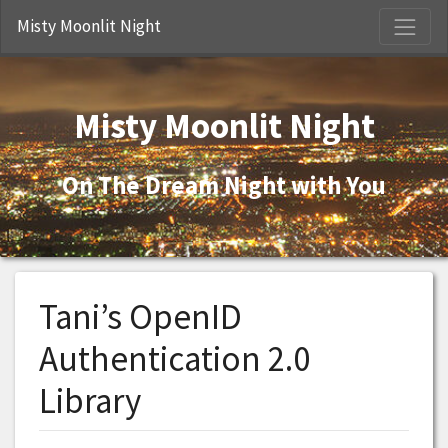
S
Misty Moonlit Night
Misty Moonlit Night
On The Dream Night with You
Tani’s OpenID
Authentication 2.0
Library