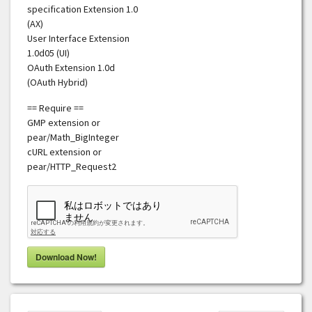
specification Extension 1.0
(AX)
User Interface Extension
1.0d05 (UI)
OAuth Extension 1.0d
(OAuth Hybrid)
== Require ==
GMP extension or
pear/Math_BigInteger
cURL extension or
pear/HTTP_Request2
Download Now!