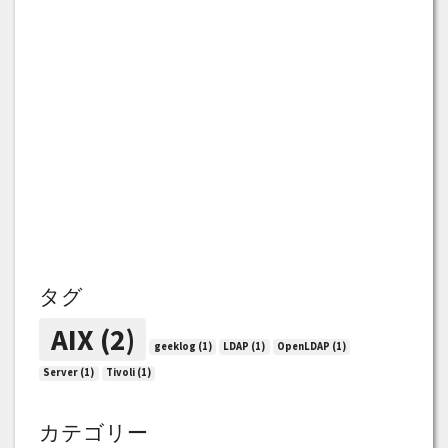
タグ
AIX
(2)
geeklog
(1)
LDAP
(1)
OpenLDAP
(1)
Server
(1)
Tivoli
(1)
カテゴリー