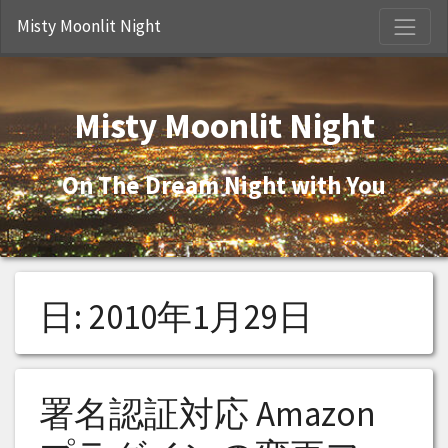
S
Misty Moonlit Night
Misty Moonlit Night
On The Dream Night with You
日:
2010年1月29日
署名認証対応 Amazon