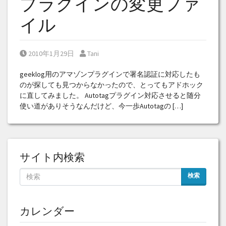
プラグインの変更ファ
イル
Posted on
Posted by
2010年1月29日
Tani
geeklog用のアマゾンプラグインで署名認証に対応したも
のが探しても見つからなかったので、とってもアドホック
に直してみました。 Autotagプラグイン対応させると随分
使い道がありそうなんだけど、今一歩Autotagの […]
サイト内検索
検索
カレンダー