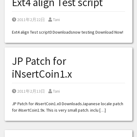
Ext4 align Test script
Posted on
Posted by
2011年2月22日
Tani
Ext4 align Test script0 Downloadsnow testing Download Now!
JP Patch for
iNsertCoin1.x
Posted on
Posted by
2011年2月13日
Tani
JP Patch for iNsertCoin1.x0 DownloadsJapanese locale patch
for iNsertCoin1.9x. This is very small patch. inclu […]