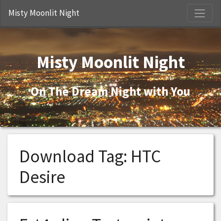
S
Misty Moonlit Night
Misty Moonlit Night
On The Dream Night with You
Download Tag:
HTC
Desire